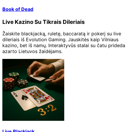
Book of Dead
Live Kazino Su Tikrais Dileriais
Žaiskite blackjacką, ruletę, baccaratą ir pokerį su live
dileriais iš Evolution Gaming. Jauskitės kaip Vilniaus
kazino, bet iš namų. Interaktyvūs stalai su čatu prideda
azarto Lietuvos žaidėjams.
Live Blackjack