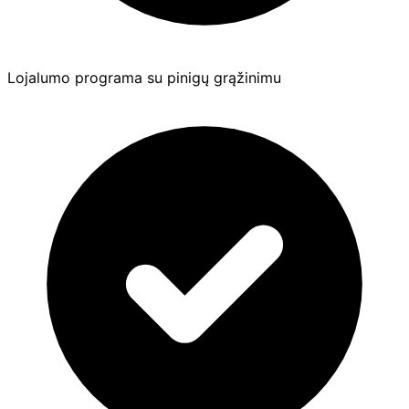
Lojalumo programa su pinigų grąžinimu