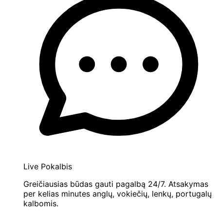
Live Pokalbis
Greičiausias būdas gauti pagalbą 24/7. Atsakymas
per kelias minutes anglų, vokiečių, lenkų, portugalų
kalbomis.