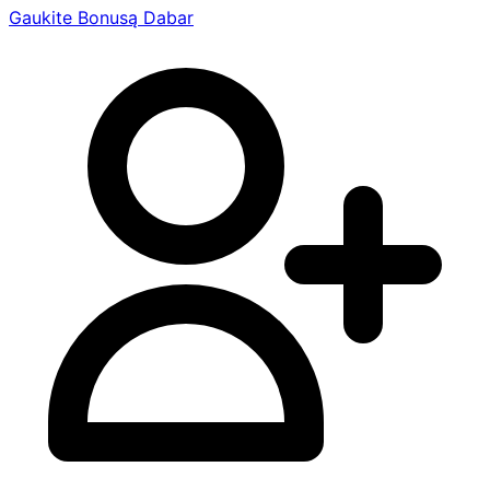
Gaukite Bonusą Dabar