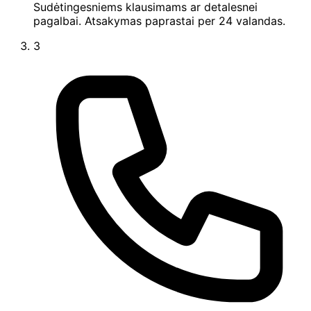
Sudėtingesniems klausimams ar detalesnei
pagalbai. Atsakymas paprastai per 24 valandas.
3