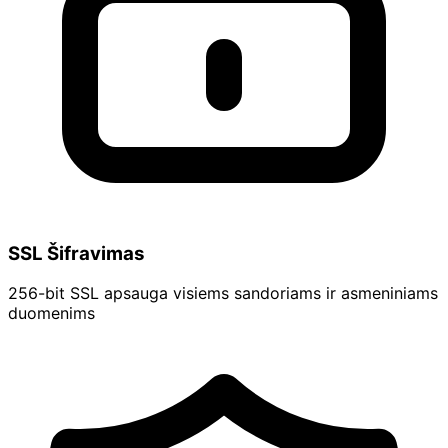
SSL Šifravimas
256-bit SSL apsauga visiems sandoriams ir asmeniniams
duomenims