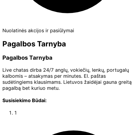
Nuolatinės akcijos ir pasiūlymai
Pagalbos Tarnyba
Pagalbos Tarnyba
Live chatas dirba 24/7 anglų, vokiečių, lenkų, portugalų
kalbomis – atsakymas per minutes. El. paštas
sudėtingiems klausimams. Lietuvos žaidėjai gauna greitą
pagalbą bet kuriuo metu.
Susisiekimo Būdai:
1