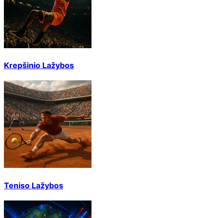
Krepšinio Lažybos
Teniso Lažybos