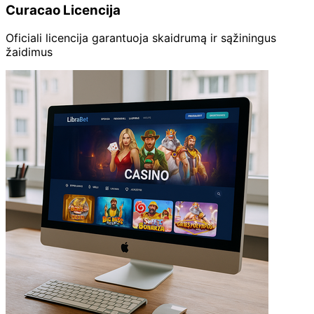
Curacao Licencija
Oficiali licencija garantuoja skaidrumą ir sąžiningus
žaidimus