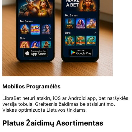
Mobilios Programėlės
LibraBet neturi atskirų iOS ar Android app, bet naršyklės
versija tobula. Greitesnis žaidimas be atsisiuntimo.
Viskas optimizuota Lietuvos tinklams.
Platus Žaidimų Asortimentas