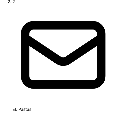
2
El. Paštas