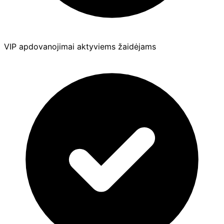
VIP apdovanojimai aktyviems žaidėjams