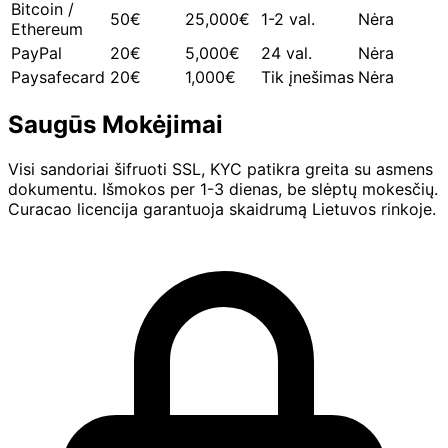
Bitcoin /
50€
25,000€
1-2 val.
Nėra
Ethereum
PayPal
20€
5,000€
24 val.
Nėra
Paysafecard
20€
1,000€
Tik įnešimas
Nėra
Saugūs Mokėjimai
Visi sandoriai šifruoti SSL, KYC patikra greita su asmens
dokumentu. Išmokos per 1-3 dienas, be slėptų mokesčių.
Curacao licencija garantuoja skaidrumą Lietuvos rinkoje.